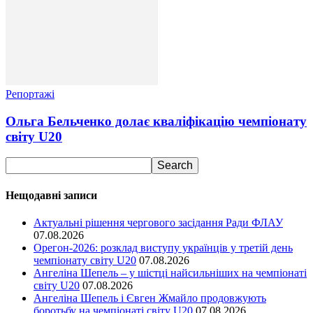
Репортажі
Ольга Бельченко долає кваліфікацію чемпіонату
світу U20
Нещодавні записи
Актуальні рішення чергового засідання Ради ФЛАУ
07.08.2026
Орегон-2026: розклад виступу українців у третій день
чемпіонату світу U20
07.08.2026
Ангеліна Шепель – у шістці найсильніших на чемпіонаті
світу U20
07.08.2026
Ангеліна Шепель і Євген Жмайло продовжують
боротьбу на чемпіонаті світу U20
07.08.2026