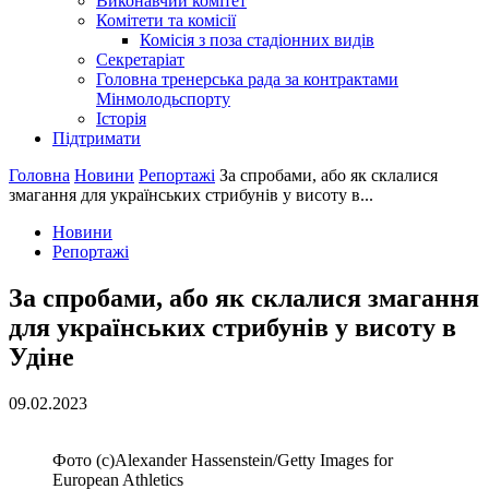
Виконавчий комітет
Комітети та комісії
Комісія з поза стадіонних видів
Секретаріат
Головна тренерська рада за контрактами
Мінмолодьспорту
Історія
Підтримати
Головна
Новини
Репортажі
За спробами, або як склалися
змагання для українських стрибунів у висоту в...
Новини
Репортажі
За спробами, або як склалися змагання
для українських стрибунів у висоту в
Удіне
09.02.2023
Фото (с)Alexander Hassenstein/Getty Images for
European Athletics