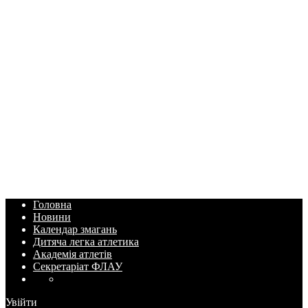
Головна
Новини
Календар змагань
Дитяча легка атлетика
Академія атлетів
Секретаріат ФЛАУ
Увійти