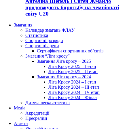
Ангеліна Шепель і Євген Жмайло
продовжують боротьбу на чемпіонаті
світу U20
Змагання
Календар змагань ФЛАУ
Статистика
Спортивні розряди
Спортивні арени
Сертифікати спортивних об’єктів
Змагання “Ліга кросу”
Змагання Ліга кросу – 2025
Ліга Кросу 2025 – I етап
Ліга Кросу 2025 – II етап
Змагання Ліга кросу – 2024
Ліга Кросу 2024 – I етап
Ліга Кросу 2024 – III етап
Ліга Кросу 2024 – IV етап
Ліга Кросу 2024 – Фінал
Дитяча легка атлетика
Медіа
Акредитації
Пресрелізи
Атлети
Біографії атлетів