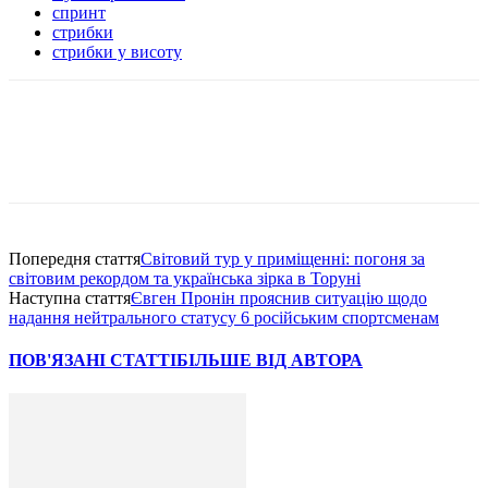
спринт
стрибки
стрибки у висоту
Попередня стаття
Світовий тур у приміщенні: погоня за
світовим рекордом та українська зірка в Торуні
Наступна стаття
Євген Пронін прояснив ситуацію щодо
надання нейтрального статусу 6 російським спортсменам
ПОВ'ЯЗАНІ СТАТТІ
БІЛЬШЕ ВІД АВТОРА