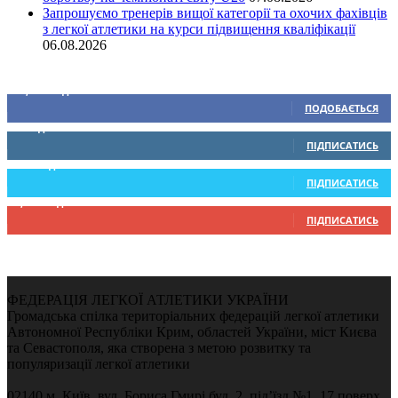
Запрошуємо тренерів вищої категорії та охочих фахівців
з легкої атлетики на курси підвищення кваліфікації
06.08.2026
Ми у соціальних мережах
15,104
Підписників
ПОДОБАЄТЬСЯ
0
Підписників
ПІДПИСАТИСЬ
234
Підписників
ПІДПИСАТИСЬ
9,370
Підписників
ПІДПИСАТИСЬ
ФЕДЕРАЦІЯ ЛЕГКОЇ АТЛЕТИКИ УКРАЇНИ
Громадська спілка територіальних федерацій легкої атлетики
Автономної Республіки Крим, областей України, міст Києва
та Севастополя, яка створена з метою розвитку та
популяризації легкої атлетики
02140 м. Київ, вул. Бориса Гмирі буд. 2, під’їзд №1, 17 поверх