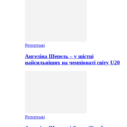
Репортажі
Ангеліна Шепель – у шістці
найсильніших на чемпіонаті світу U20
Репортажі