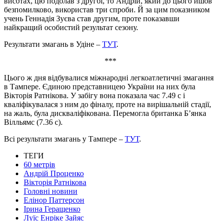
висотах, цю подолав з другої, то Андрій, який до цього йшов
безпомилково, використав три спроби. Й за цим показником
учень Геннадія Зуєва став другим, проте показавши
найкращий особистий результат сезону.
Результати змагань в Удіне –
ТУТ
.
***
Цього ж дня відбувалися міжнародні легкоатлетичні змагання
в Тампере. Єдиною представницею України на них була
Вікторія Ратнікова. У забігу вона показала час 7.49 с і
кваліфікувалася з ним до фіналу, проте на вирішальній стадії,
на жаль, була дискваліфікована. Перемогла британка Б’янка
Вілльямс (7.36 с).
Всі результати змагань у Тампере –
ТУТ
.
ТЕГИ
60 метрів
Андрій Проценко
Вікторія Ратнікова
Головні новини
Елінор Паттерсон
Ірина Геращенко
Луїс Енріке Зайяс