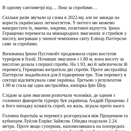
В одному сантиметрі від… Лиш за спробами…
Скільки разів звучали ці слова в 2022-му, але не завжди на
користь українських легкоатлеток. 9 лютого ми можемо
використати їх, маючи, зокрема, позитивні відчуття. Ірина
Геращенко перемогла на міжнародних змаганнях зі стрибків у
висоту, вигравши у чинної чемпіонки світу Елінор Паттерсон
саме за спробами.
Вихованка Ірини Пустовойт продовжила серію виступів
турніром в Італії. Почавши змагання з 1.80 м, вона висоту за
висотою долала з першої спроби. На 1.93, які й забезпечили їй
перемогу, Геращенко витратила дві спроби. Проте австралійці
Паттерсон знадобилося для її підкорення три. Тож перемогу в
секторі відсвяткувала саме українка. Третьою з результатом
1.90 м стала ще одна австралійка, юніорка Ірін Шоу.
Слідом за цим змагання розпочали чоловіки, де одним з
головних фаворитів турніру був українець Андрій Проценко. І
в його випадку кількість спроб, на жаль, зіграла проти нього.
Головна боротьба за перемогу розгорнулася між Проценком та
кубинцем Луїсом Енріке Зайясом. Обидва подолали 2.24
метри. Проте якщо суперник, напомилявшись на попередніх