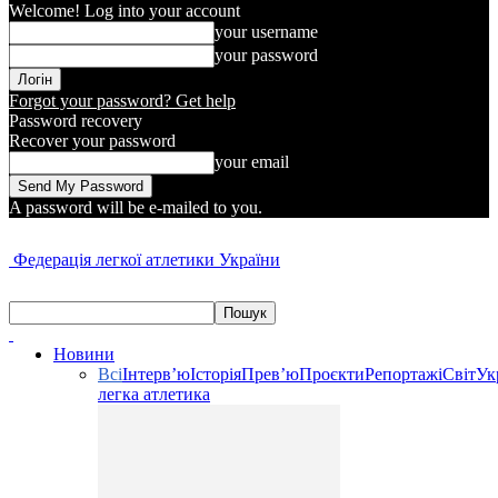
Welcome! Log into your account
your username
your password
Forgot your password? Get help
Password recovery
Recover your password
your email
A password will be e-mailed to you.
Федерація легкої атлетики України
Новини
Всі
Інтерв’ю
Історія
Прев’ю
Проєкти
Репортажі
Світ
Ук
легка атлетика