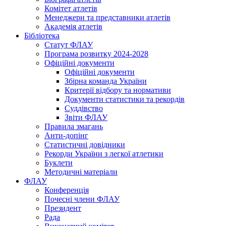
Комітет атлетів
Менеджери та представники атлетів
Академія атлетів
Бібліотека
Статут ФЛАУ
Програма розвитку 2024-2028
Офіційні документи
Офіційні документи
Збірна команда України
Критерії відбору та нормативи
Документи статистики та рекордів
Суддівство
Звіти ФЛАУ
Правила змагань
Анти-допінг
Статистичні довідники
Рекорди України з легкої атлетики
Буклети
Методичні матеріали
ФЛАУ
Конференція
Почесні члени ФЛАУ
Президент
Рада