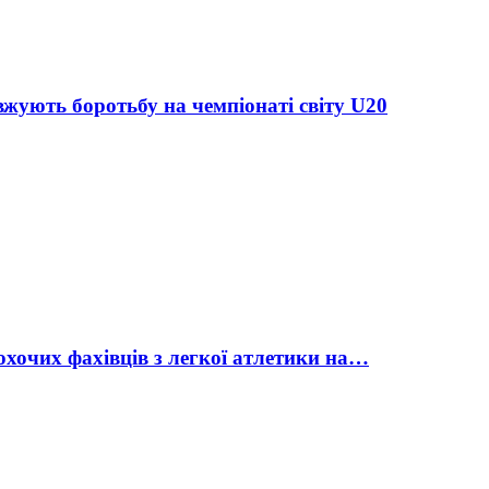
жують боротьбу на чемпіонаті світу U20
охочих фахівців з легкої атлетики на…