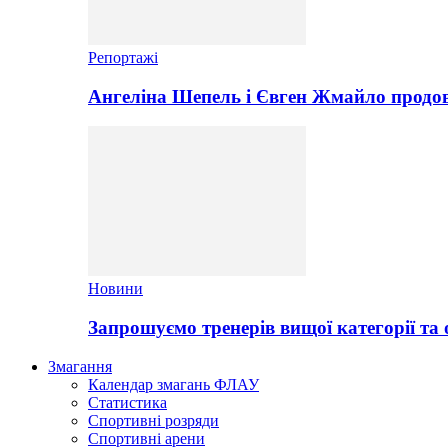
Репортажі
Ангеліна Шепель і Євген Жмайло продов
Новини
Запрошуємо тренерів вищої категорії та 
Змагання
Календар змагань ФЛАУ
Статистика
Спортивні розряди
Спортивні арени