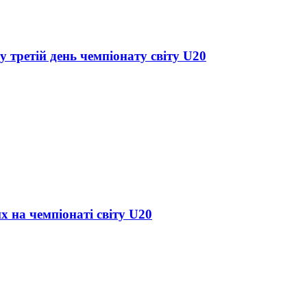
у третій день чемпіонату світу U20
х на чемпіонаті світу U20