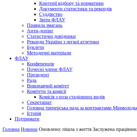
Критерії відбору та нормативи
Документи статистики та рекордів
Суддівство
Звіти ФЛАУ
Правила змагань
Анти-допінг
Статистичні довідники
Рекорди України з легкої атлетики
Буклети
Методичні матеріали
ФЛАУ
Конференція
Почесні члени ФЛАУ
Президент
Рада
Виконавчий комітет
Комітети та комісії
Комісія з поза стадіонних видів
Секретаріат
Головна тренерська рада за контрактами Мінмолодь
Історія
Підтримати
Головна
Новини
Оновлено: пішла з життя Заслужена працівниця