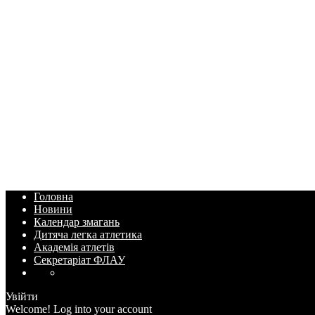
Головна
Новини
Календар змагань
Дитяча легка атлетика
Академія атлетів
Секретаріат ФЛАУ
Увійти
Welcome! Log into your account