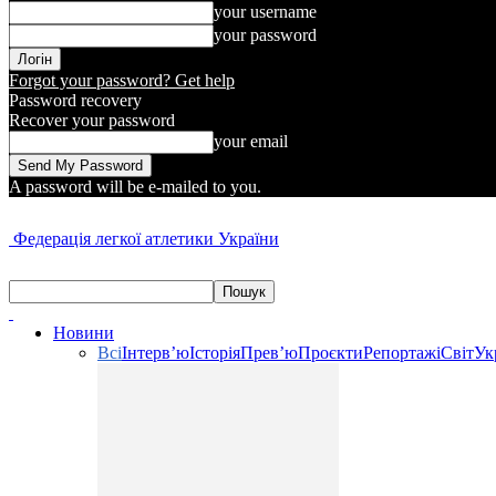
your username
your password
Forgot your password? Get help
Password recovery
Recover your password
your email
A password will be e-mailed to you.
Федерація легкої атлетики України
Новини
Всі
Інтерв’ю
Історія
Прев’ю
Проєкти
Репортажі
Світ
Ук