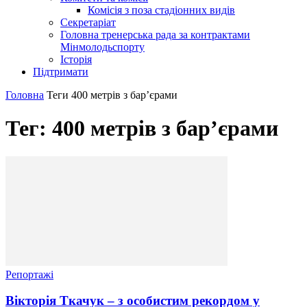
Комісія з поза стадіонних видів
Секретаріат
Головна тренерська рада за контрактами
Мінмолодьспорту
Історія
Підтримати
Головна
Теги
400 метрів з бар’єрами
Тег: 400 метрів з бар’єрами
Репортажі
Вікторія Ткачук – з особистим рекордом у