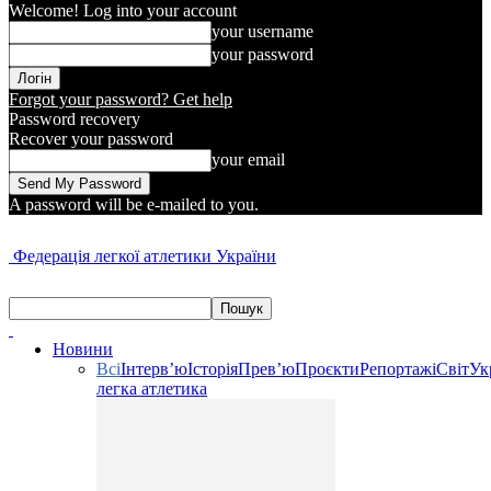
Welcome! Log into your account
your username
your password
Forgot your password? Get help
Password recovery
Recover your password
your email
A password will be e-mailed to you.
Федерація легкої атлетики України
Новини
Всі
Інтерв’ю
Історія
Прев’ю
Проєкти
Репортажі
Світ
Ук
легка атлетика