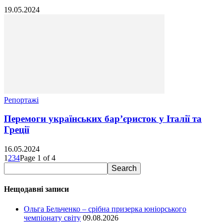
19.05.2024
Репортажі
Перемоги українських бар’єристок у Італії та
Греції
16.05.2024
1
2
3
4
Page 1 of 4
Нещодавні записи
Ольга Бельченко – срібна призерка юніорського
чемпіонату світу
09.08.2026