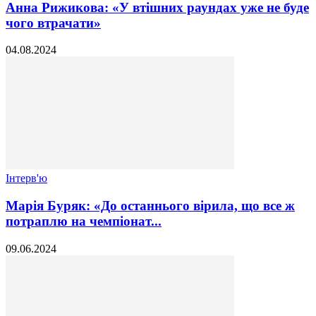
Анна Рижикова: «У втішних раундах уже не буде
чого втрачати»
04.08.2024
Інтерв'ю
Марія Буряк: «До останнього вірила, що все ж
потраплю на чемпіонат...
09.06.2024