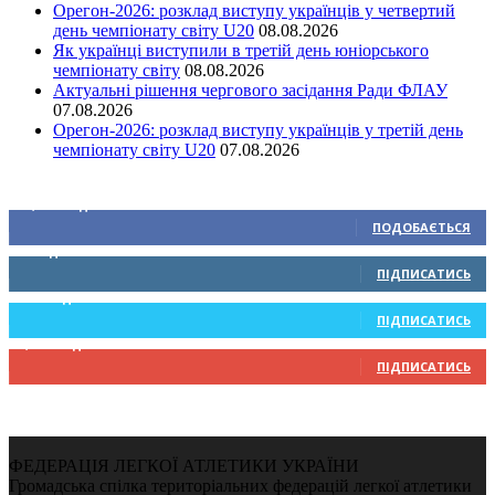
Орегон-2026: розклад виступу українців у четвертий
день чемпіонату світу U20
08.08.2026
Як українці виступили в третій день юніорського
чемпіонату світу
08.08.2026
Актуальні рішення чергового засідання Ради ФЛАУ
07.08.2026
Орегон-2026: розклад виступу українців у третій день
чемпіонату світу U20
07.08.2026
Ми у соціальних мережах
15,104
Підписників
ПОДОБАЄТЬСЯ
0
Підписників
ПІДПИСАТИСЬ
234
Підписників
ПІДПИСАТИСЬ
9,370
Підписників
ПІДПИСАТИСЬ
ФЕДЕРАЦІЯ ЛЕГКОЇ АТЛЕТИКИ УКРАЇНИ
Громадська спілка територіальних федерацій легкої атлетики