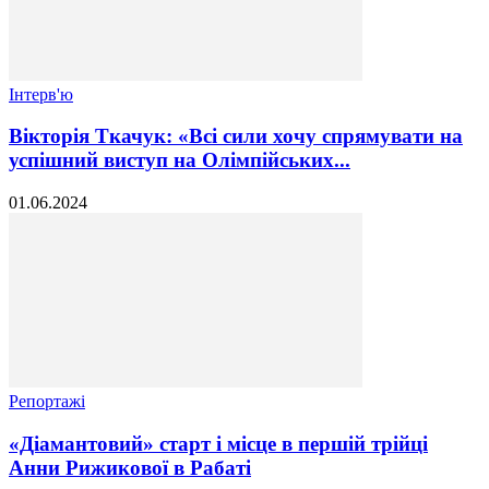
Інтерв'ю
Вікторія Ткачук: «Всі сили хочу спрямувати на
успішний виступ на Олімпійських...
01.06.2024
Репортажі
«Діамантовий» старт і місце в першій трійці
Анни Рижикової в Рабаті