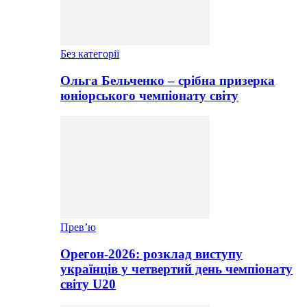
Без категорії
Ольга Бельченко – срібна призерка
юніорського чемпіонату світу
Прев’ю
Орегон-2026: розклад виступу
українців у четвертий день чемпіонату
світу U20