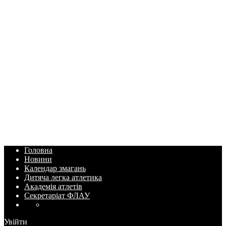
Головна
Новини
Календар змагань
Дитяча легка атлетика
Академія атлетів
Секретаріат ФЛАУ
Увійти