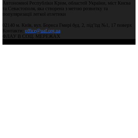
Автономної Республіки Крим, областей України, міст Києва
та Севастополя, яка створена з метою розвитку та
популяризації легкої атлетики
02140 м. Київ, вул. Бориса Гмирі буд. 2, під’їзд №1, 17 поверх
Контакти:
office@uaf.org.ua
ФЛАУ В СОЦ. МЕРЕЖАХ
© 2004-2026, Федерація легкої атлетики України