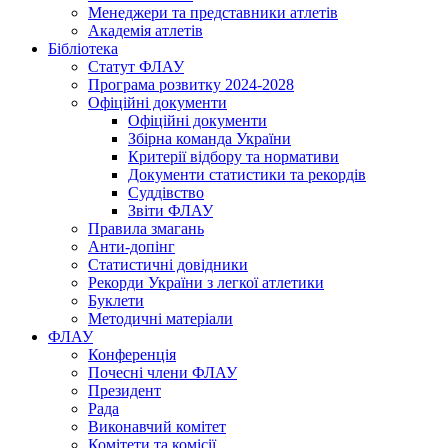
Менеджери та представники атлетів
Академія атлетів
Бібліотека
Статут ФЛАУ
Програма розвитку 2024-2028
Офіційні документи
Офіційні документи
Збірна команда України
Критерії відбору та нормативи
Документи статистики та рекордів
Суддівство
Звіти ФЛАУ
Правила змагань
Анти-допінг
Статистичні довідники
Рекорди України з легкої атлетики
Буклети
Методичні матеріали
ФЛАУ
Конференція
Почесні члени ФЛАУ
Президент
Рада
Виконавчий комітет
Комітети та комісії