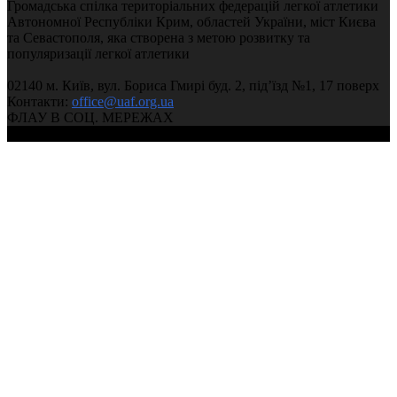
Громадська спілка територіальних федерацій легкої атлетики
Автономної Республіки Крим, областей України, міст Києва
та Севастополя, яка створена з метою розвитку та
популяризації легкої атлетики
02140 м. Київ, вул. Бориса Гмирі буд. 2, під’їзд №1, 17 поверх
Контакти:
office@uaf.org.ua
ФЛАУ В СОЦ. МЕРЕЖАХ
© 2004-2026, Федерація легкої атлетики України