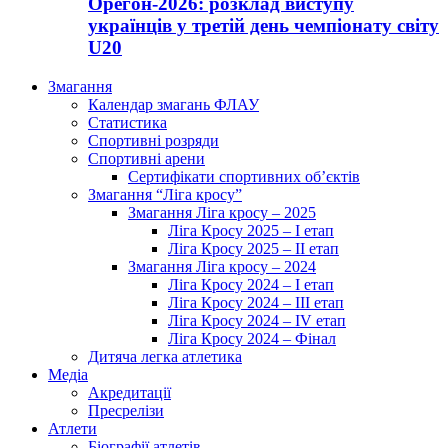
Орегон-2026: розклад виступу
українців у третій день чемпіонату світу
U20
Змагання
Календар змагань ФЛАУ
Статистика
Спортивні розряди
Спортивні арени
Сертифікати спортивних об’єктів
Змагання “Ліга кросу”
Змагання Ліга кросу – 2025
Ліга Кросу 2025 – I етап
Ліга Кросу 2025 – II етап
Змагання Ліга кросу – 2024
Ліга Кросу 2024 – I етап
Ліга Кросу 2024 – III етап
Ліга Кросу 2024 – IV етап
Ліга Кросу 2024 – Фінал
Дитяча легка атлетика
Медіа
Акредитації
Пресрелізи
Атлети
Біографії атлетів