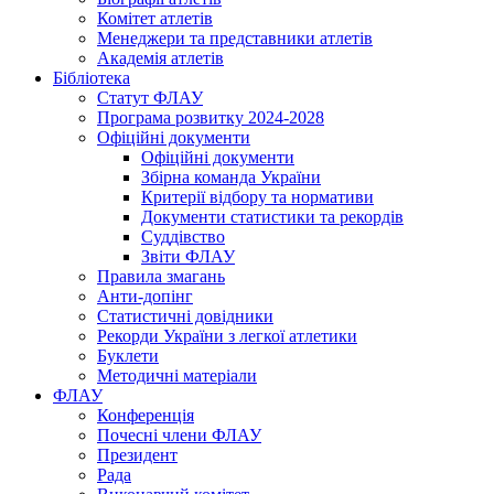
Комітет атлетів
Менеджери та представники атлетів
Академія атлетів
Бібліотека
Статут ФЛАУ
Програма розвитку 2024-2028
Офіційні документи
Офіційні документи
Збірна команда України
Критерії відбору та нормативи
Документи статистики та рекордів
Суддівство
Звіти ФЛАУ
Правила змагань
Анти-допінг
Статистичні довідники
Рекорди України з легкої атлетики
Буклети
Методичні матеріали
ФЛАУ
Конференція
Почесні члени ФЛАУ
Президент
Рада