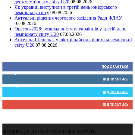
день чемпіонату світу U20
08.08.2026
Як українці виступили в третій день юніорського
чемпіонату світу
08.08.2026
Актуальні рішення чергового засідання Ради ФЛАУ
07.08.2026
Орегон-2026: розклад виступу українців у третій день
чемпіонату світу U20
07.08.2026
Ангеліна Шепель – у шістці найсильніших на чемпіонаті
світу U20
07.08.2026
Ми у соціальних мережах
15,104
Підписників
ПОДОБАЄТЬСЯ
0
Підписників
ПІДПИСАТИСЬ
234
Підписників
ПІДПИСАТИСЬ
9,370
Підписників
ПІДПИСАТИСЬ
ФЕДЕРАЦІЯ ЛЕГКОЇ АТЛЕТИКИ УКРАЇНИ