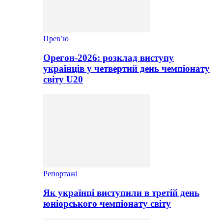
Прев’ю
Орегон-2026: розклад виступу
українців у четвертий день чемпіонату
світу U20
Репортажі
Як українці виступили в третій день
юніорського чемпіонату світу