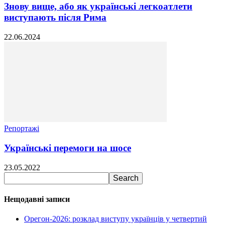
Знову вище, або як українські легкоатлети
виступають після Рима
22.06.2024
Репортажі
Українські перемоги на шосе
23.05.2022
Нещодавні записи
Орегон-2026: розклад виступу українців у четвертий