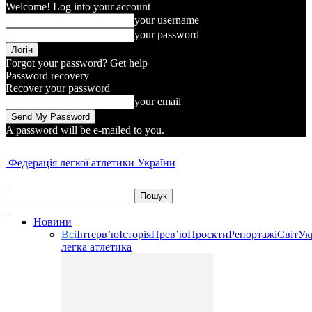
Welcome! Log into your account
your username
your password
Forgot your password? Get help
Password recovery
Recover your password
your email
A password will be e-mailed to you.
Федерація легкої атлетики України
Новини
Всі
Інтерв’ю
Історія
Прев’ю
Проєкти
Репортажі
Світ
Ук
легка атлетика