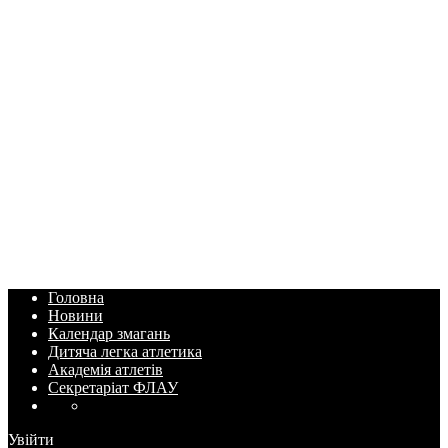
Головна
Новини
Календар змагань
Дитяча легка атлетика
Академія атлетів
Секретаріат ФЛАУ
Увійти