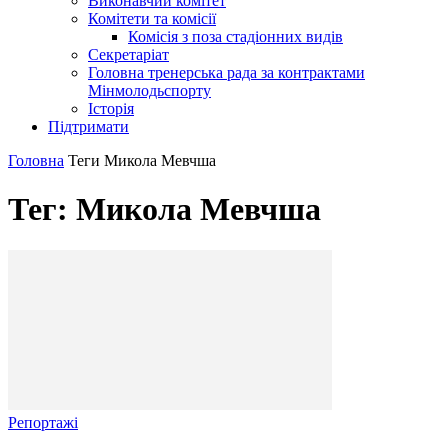
Виконавчий комітет
Комітети та комісії
Комісія з поза стадіонних видів
Секретаріат
Головна тренерська рада за контрактами
Мінмолодьспорту
Історія
Підтримати
Головна
Теги
Микола Мевчша
Тег: Микола Мевчша
Репортажі