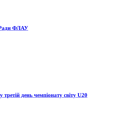
 Ради ФЛАУ
у третій день чемпіонату світу U20