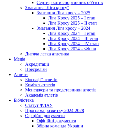
Сертифікати спортивних об’єктів
Змагання “Ліга кросу”
Змагання Ліга кросу – 2025
Ліга Кросу 2025 – I етап
Ліга Кросу 2025 – II етап
Змагання Ліга кросу – 2024
Ліга Кросу 2024 – I етап
Ліга Кросу 2024 – III етап
Ліга Кросу 2024 – IV етап
Ліга Кросу 2024 – Фінал
Дитяча легка атлетика
Медіа
Акредитації
Пресрелізи
Атлети
Біографії атлетів
Комітет атлетів
Менеджери та представники атлетів
Академія атлетів
Бібліотека
Статут ФЛАУ
Програма розвитку 2024-2028
Офіційні документи
Офіційні документи
Збірна команда України