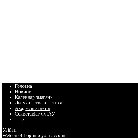
Головна
Новини
Календар змагань
Дитяча легка атлетика
Академія атлетів
Секретаріат ФЛАУ
Увійти
Welcome! Log into your account