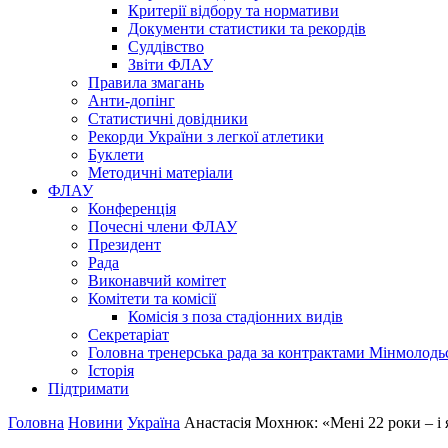
Критерії відбору та нормативи
Документи статистики та рекордів
Суддівство
Звіти ФЛАУ
Правила змагань
Анти-допінг
Статистичні довідники
Рекорди України з легкої атлетики
Буклети
Методичні матеріали
ФЛАУ
Конференція
Почесні члени ФЛАУ
Президент
Рада
Виконавчий комітет
Комітети та комісії
Комісія з поза стадіонних видів
Секретаріат
Головна тренерська рада за контрактами Мінмолодь
Історія
Підтримати
Головна
Новини
Україна
Анастасія Мохнюк: «Мені 22 роки – і