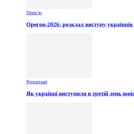
Прев’ю
Орегон-2026: розклад виступу українців 
Репортажі
Як українці виступили в третій день юні