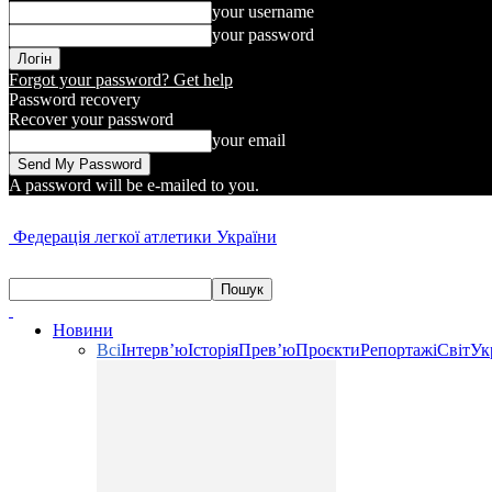
your username
your password
Forgot your password? Get help
Password recovery
Recover your password
your email
A password will be e-mailed to you.
Федерація легкої атлетики України
Новини
Всі
Інтерв’ю
Історія
Прев’ю
Проєкти
Репортажі
Світ
Ук