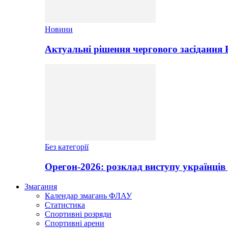
Новини
Актуальні рішення чергового засідання
Без категорії
Орегон-2026: розклад виступу українців 
Змагання
Календар змагань ФЛАУ
Статистика
Спортивні розряди
Спортивні арени