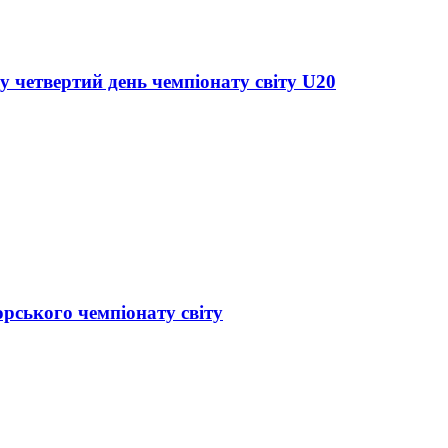
у четвертий день чемпіонату світу U20
орського чемпіонату світу