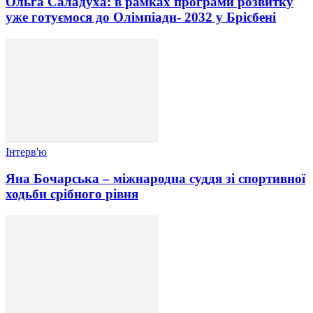
Ольга Саладуха: в рамках програми розвитку
уже готуємося до Олімпіади- 2032 у Брісбені
Інтерв'ю
Яна Бочарська – міжнародна суддя зі спортивної
ходьби срібного рівня