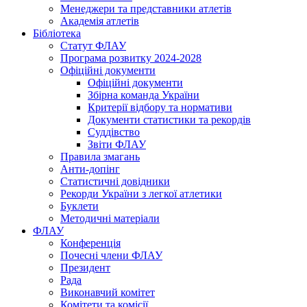
Менеджери та представники атлетів
Академія атлетів
Бібліотека
Статут ФЛАУ
Програма розвитку 2024-2028
Офіційні документи
Офіційні документи
Збірна команда України
Критерії відбору та нормативи
Документи статистики та рекордів
Суддівство
Звіти ФЛАУ
Правила змагань
Анти-допінг
Статистичні довідники
Рекорди України з легкої атлетики
Буклети
Методичні матеріали
ФЛАУ
Конференція
Почесні члени ФЛАУ
Президент
Рада
Виконавчий комітет
Комітети та комісії