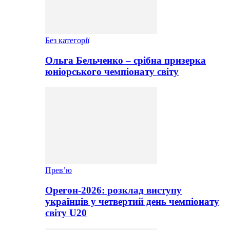
Без категорії
Ольга Бельченко – срібна призерка
юніорського чемпіонату світу
Прев’ю
Орегон-2026: розклад виступу
українців у четвертий день чемпіонату
світу U20