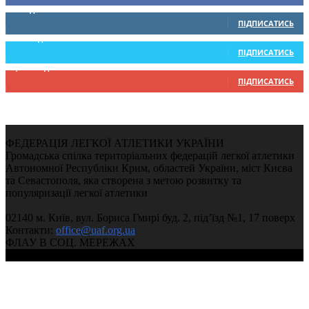
0
Підписників
ПІДПИСАТИСЬ
234
Підписників
ПІДПИСАТИСЬ
9,370
Підписників
ПІДПИСАТИСЬ
ФЕДЕРАЦІЯ ЛЕГКОЇ АТЛЕТИКИ УКРАЇНИ
Громадська спілка територіальних федерацій легкої атлетики
Автономної Республіки Крим, областей України, міст Києва
та Севастополя, яка створена з метою розвитку та
популяризації легкої атлетики
02140 м. Київ, вул. Бориса Гмирі буд. 2, під’їзд №1, 17 поверх
Контакти:
office@uaf.org.ua
ФЛАУ В СОЦ. МЕРЕЖАХ
© 2004-2026, Федерація легкої атлетики України