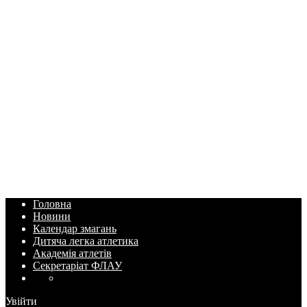
Головна
Новини
Календар змагань
Дитяча легка атлетика
Академія атлетів
Секретаріат ФЛАУ
Увійти