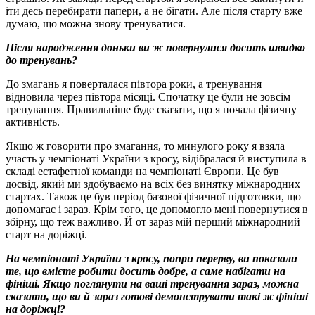
іти десь перебирати папери, а не бігати. Але після старту вже
думаю, що можна знову тренуватися.
Після народження доньки ви ж повернулися досить швидко
до тренувань?
До змагань я поверталася півтора роки, а тренування
відновила через півтора місяці. Спочатку це були не зовсім
тренування. Правильніше буде сказати, що я почала фізичну
активність.
Якщо ж говорити про змагання, то минулого року я взяла
участь у чемпіонаті України з кросу, відібралася й виступила в
складі естафетної команди на чемпіонаті Європи. Це був
досвід, який ми здобуваємо на всіх без винятку міжнародних
стартах. Також це був період базової фізичної підготовки, що
допомагає і зараз. Крім того, це допомогло мені повернутися в
збірну, що теж важливо. Й от зараз мій перший міжнародний
старт на доріжці.
На чемпіонаті України з кросу, попри перерву, ви показали
те, що вмієте робити досить добре, а саме набігати на
фініші. Якщо поглянути на ваші тренування зараз, можна
сказати, що ви й зараз готові демонструвати такі ж фініші
на доріжці?