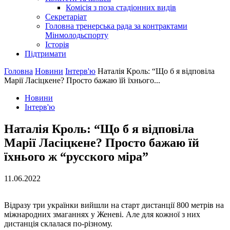
Комісія з поза стадіонних видів
Секретаріат
Головна тренерська рада за контрактами
Мінмолодьспорту
Історія
Підтримати
Головна
Новини
Інтерв'ю
Наталія Кроль: “Що б я відповіла
Марії Ласіцкене? Просто бажаю їй їхнього...
Новини
Інтерв'ю
Наталія Кроль: “Що б я відповіла
Марії Ласіцкене? Просто бажаю їй
їхнього ж “русского міра”
11.06.2022
Відразу три українки вийшли на старт дистанції 800 метрів на
міжнародних змаганнях у Женеві. Але для кожної з них
дистанція склалася по-різному.