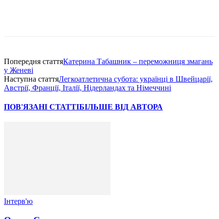
Попередня стаття
Катерина Табашник – переможниця змагань
у Женеві
Наступна стаття
Легкоатлетична субота: українці в Швейцарії,
Австрії, Франції, Італії, Нідерландах та Німеччині
ПОВ'ЯЗАНІ СТАТТІ
БІЛЬШЕ ВІД АВТОРА
Інтерв'ю