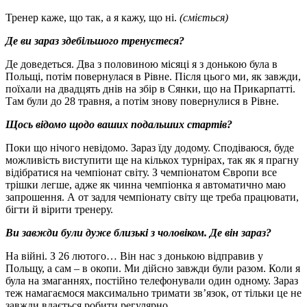
Тренер каже, що так, а я кажу, що ні.
(сміється)
Де ви зараз здебільшого тренуєтеся?
Де доведеться. Два з половиною місяці я з донькою була в
Польщі, потім повернулася в Рівне. Після цього ми, як завжди,
поїхали на двадцять днів на збір в Сянки, що на Прикарпатті.
Там були до 28 травня, а потім знову повернулися в Рівне.
Щось відомо щодо ваших подальших стартів?
Поки що нічого невідомо. Зараз їду додому. Сподіваюся, буде
можливість виступити ще на кількох турнірах, так як я прагну
відібратися на чемпіонат світу. З чемпіонатом Європи все
трішки легше, адже як чинна чемпіонка я автоматично маю
запрошення. А от задля чемпіонату світу ще треба працювати,
бігти й вірити тренеру.
Ви завжди були дуже близькі з чоловіком. Де він зараз?
На війні. З 26 лютого… Він нас з донькою відправив у
Польщу, а сам – в окопи. Ми дійсно завжди були разом. Коли я
була на змаганнях, постійно телефонували один одному. Зараз
теж намагаємося максимально тримати зв’язок, от тільки це не
завжди вдається робити регулярно.