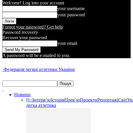
Welcome! Log into your account
your username
your password
Forgot your password? Get help
Password recovery
Recover your password
your email
A password will be e-mailed to you.
Федерація легкої атлетики України
Новини
Всі
Інтерв’ю
Історія
Прев’ю
Проєкти
Репортажі
Світ
Ук
легка атлетика