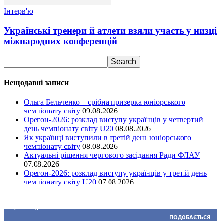
Інтерв'ю
Українські тренери й атлети взяли участь у низці
міжнародних конференцій
Нещодавні записи
Ольга Бельченко – срібна призерка юніорського
чемпіонату світу
09.08.2026
Орегон-2026: розклад виступу українців у четвертий
день чемпіонату світу U20
08.08.2026
Як українці виступили в третій день юніорського
чемпіонату світу
08.08.2026
Актуальні рішення чергового засідання Ради ФЛАУ
07.08.2026
Орегон-2026: розклад виступу українців у третій день
чемпіонату світу U20
07.08.2026
Ми у соціальних мережах
15,104
Підписників
ПОДОБАЄТЬСЯ