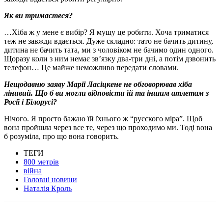
Як ви тримаєтеся?
…Хіба ж у мене є вибір? Я мушу це робити. Хоча триматися
теж не завжди вдається. Дуже складно: тато не бачить дитину,
дитина не бачить тата, ми з чоловіком не бачимо один одного.
Щоразу коли з ним немає зв’язку два-три дні, а потім дзвонить
телефон… Це майже неможливо передати словами.
Нещодавню заяву Марії Ласіцкене не обговорював хіба
лінивий. Що б ви могли відповісти їй та іншим атлетам з
Росії і Білорусі?
Нічого. Я просто бажаю їй їхнього ж “русского міра”. Щоб
вона пройшла через все те, через що проходимо ми. Тоді вона
б розуміла, про що вона говорить.
ТЕГИ
800 метрів
війна
Головні новини
Наталія Кроль