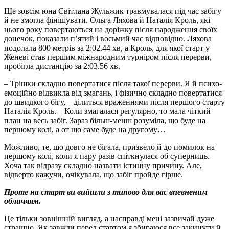
Ще зовсім юна Світлана Жульжик травмувалася під час забігу
й не змогла фінішувати. Ольга Ляхова й Наталія Кроль, які
цього року повертаються на доріжку після народження своїх
донечок, показали п’ятий і восьмий час відповідно. Ляхова
подолала 800 метрів за 2:02.44 хв, а Кроль, для якої старт у
Женеві став першим міжнародним турніром після перерви,
пробігла дистанцію за 2:03.56 хв.
– Трішки складно повертатися після такої перерви. Я й психо-
емоційно відвикла від змагань, і фізично складно повертатися
до швидкого бігу, – ділиться враженнями після першого старту
Наталія Кроль. – Коли змагалася регулярно, то мала чіткий
план на весь забіг. Зараз більш-менш розуміла, що буде на
першому колі, а от що саме буде на другому…
Можливо, те, що довго не бігала, призвело й до помилок на
першому колі, коли я пару разів спіткнулася об суперниць.
Хоча так відразу складно назвати істинну причину. Але,
відверто кажучи, очікувала, що забіг пройде гірше.
Проте на старт ви вийшли з типово для вас впевненим
обличчям.
Це тільки зовнішній вигляд, а насправді мені зазвичай дуже
страшно. Як завжди перед стартом я збираюся все закинути й