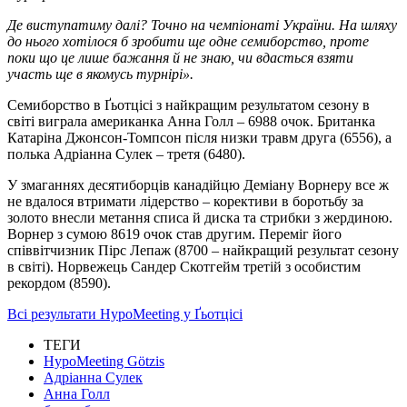
Де виступатиму далі? Точно на чемпіонаті України. На шляху
до нього хотілося б зробити ще одне семиборство, проте
поки що це лише бажання й не знаю, чи вдасться взяти
участь ще в якомусь турнірі».
Семиборство в Ґьотцісі з найкращим результатом сезону в
світі виграла американка Анна Голл – 6988 очок. Британка
Катаріна Джонсон-Томпсон після низки травм друга (6556), а
полька Адріанна Сулек – третя (6480).
У змаганнях десятиборців канадійцю Деміану Ворнеру все ж
не вдалося втримати лідерство – корективи в боротьбу за
золото внесли метання списа й диска та стрибки з жердиною.
Ворнер з сумою 8619 очок став другим. Переміг його
співвітчизник Пірс Лепаж (8700 – найкращий результат сезону
в світі). Норвежець Сандер Скотгейм третій з особистим
рекордом (8590).
Всі результати HypoMeeting у Ґьотцісі
ТЕГИ
HypoMeeting Götzis
Адріанна Сулек
Анна Голл