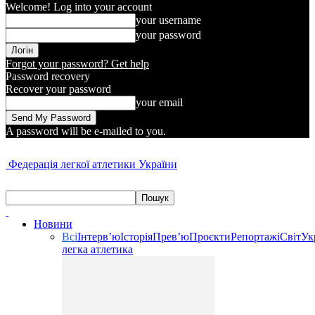
Welcome! Log into your account
your username
your password
Forgot your password? Get help
Password recovery
Recover your password
your email
A password will be e-mailed to you.
Федерація легкої атлетики України
Новини
Всі
Інтерв’ю
Історія
Прев’ю
Проєкти
Репортажі
Світ
Ук
легка атлетика