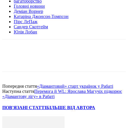
багатоборство
Головні новини
Деміан Ворнер
Катаріна Джонсон-Томпсон
Пірс ЛеПаж
Сандер Скотгейм
Юлія Лобан
Попередня стаття
«Діамантовий» старт українок у Рабаті
Наступна стаття
Перемога й WL: Ярослава Магучіх підкорює
«Діамантову лігу» в Рабаті
ПОВ'ЯЗАНІ СТАТТІ
БІЛЬШЕ ВІД АВТОРА