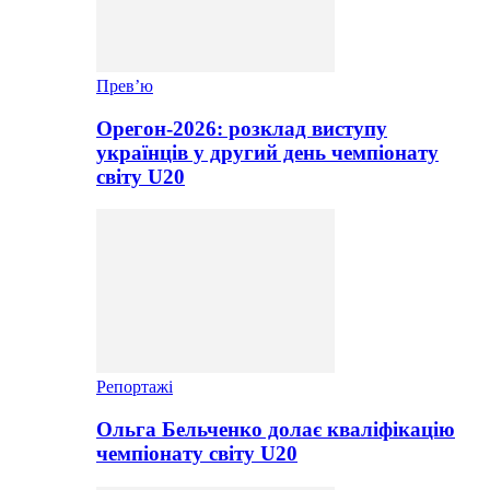
Прев’ю
Орегон-2026: розклад виступу
українців у другий день чемпіонату
світу U20
Репортажі
Ольга Бельченко долає кваліфікацію
чемпіонату світу U20