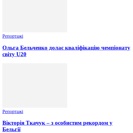
Репортажі
Ольга Бельченко долає кваліфікацію чемпіонату
світу U20
Репортажі
Вікторія Ткачук – з особистим рекордом у
Бельгії