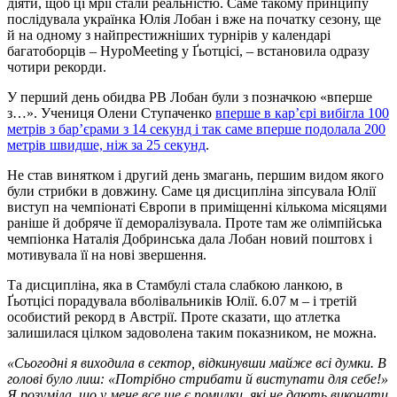
діяти, щоб ці мрії стали реальністю. Саме такому принципу
послідувала українка Юлія Лобан і вже на початку сезону, ще
й на одному з найпрестижніших турнірів у календарі
багатоборців – HypoMeeting у Ґьотцісі, – встановила одразу
чотири рекорди.
У перший день обидва РВ Лобан були з позначкою «вперше
з…». Учениця Олени Ступаченко
вперше в кар’єрі вибігла 100
метрів з бар’єрами з 14 секунд і так саме вперше подолала 200
метрів швидше, ніж за 25 секунд
.
Не став винятком і другий день змагань, першим видом якого
були стрибки в довжину. Саме ця дисципліна зіпсувала Юлії
виступ на чемпіонаті Європи в приміщенні кількома місяцями
раніше й добряче її деморалізувала. Проте там же олімпійська
чемпіонка Наталія Добринська дала Лобан новий поштовх і
мотивувала її на нові звершення.
Та дисципліна, яка в Стамбулі стала слабкою ланкою, в
Ґьотцісі порадувала вболівальників Юлії. 6.07 м – і третій
особистий рекорд в Австрії. Проте сказати, що атлетка
залишилася цілком задоволена таким показником, не можна.
«Сьогодні я виходила в сектор, відкинувши майже всі думки. В
голові було лиш: «Потрібно стрибати й виступати для себе!»
Я розуміла, що у мене все ще є помилки, які не дають виконати