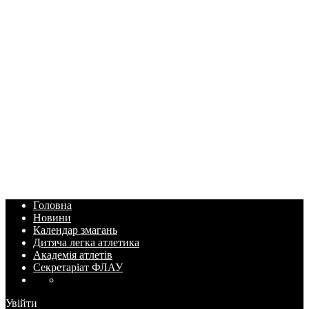
Головна
Новини
Календар змагань
Дитяча легка атлетика
Академія атлетів
Секретаріат ФЛАУ
Увійти