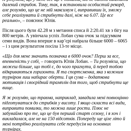
далекий стрибок. Тому, так, я встановила особистий рекорд,
але розумію, що це не мій максимум і, виправивши їх, зможу
себе реалізувати й стрибнути далі, ніж на 6.07. Це все
реально»,
– пояснює Юлія.
Після цього були 42.28 м з метання списа й 2:20.41 хв з бігу на
800 метрів. А увінчала успіх Лобан сума очок за підсумком
семи видів. Вона вперше в кар’єрі набрала більше 6000 – 6065
– і з цим результатом посіла 13-те місце.
«Що для мене значить позначка в 6000 очок? Перш за все,
впевненість у собі,
– говорить Юлія Лобан. –
Ти розумієш, що
можеш більше, що тобі є, до чого прагнути, й перед тобою
відкриваються горизонти. Я та спортсменка, яка з кожним
турніром лиш набирає оберти. І ця сума – додаткова
мотивація і своєрідний трамплін для того, щоб стрибнути ще
вище.
Я ж розумію, що травма, наприклад, завадила мені повноцінно
підготуватися до стрибків у висоту. І якщо скласти всі види,
виправити помилки, то можна лише рости. Плюс не
забуваймо про те, що це був перший старт сезону, і я хоч і
викладалася, але не на 150 відсотків. Попереду ще ціле літо й
мені потрібно реалізувати себе передусім на основних
турнірах.