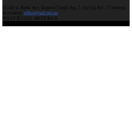
02140 м. Київ, вул. Бориса Гмирі буд. 2, під’їзд №1, 17 поверх
Контакти:
office@uaf.org.ua
ФЛАУ В СОЦ. МЕРЕЖАХ
© 2004-2026, Федерація легкої атлетики України