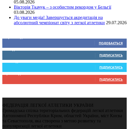
05.08.2026
Вікторія Ткачук – з особистим рекордом у Бельгії
03.08.2026
До уваги медіа! Завершується акредитація на
абсолютний чемпіонат світу з легкої атлетики
29.07.2026
Ми у соціальних мережах
15,104
Підписників
ПОДОБАЄТЬСЯ
0
Підписників
ПІДПИСАТИСЬ
234
Підписників
ПІДПИСАТИСЬ
9,370
Підписників
ПІДПИСАТИСЬ
ФЕДЕРАЦІЯ ЛЕГКОЇ АТЛЕТИКИ УКРАЇНИ
Громадська спілка територіальних федерацій легкої атлетики
Автономної Республіки Крим, областей України, міст Києва
та Севастополя, яка створена з метою розвитку та
популяризації легкої атлетики