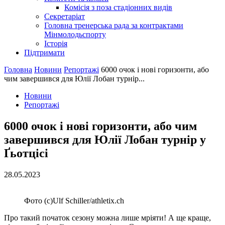
Комісія з поза стадіонних видів
Секретаріат
Головна тренерська рада за контрактами
Мінмолодьспорту
Історія
Підтримати
Головна
Новини
Репортажі
6000 очок і нові горизонти, або
чим завершився для Юлії Лобан турнір...
Новини
Репортажі
6000 очок і нові горизонти, або чим
завершився для Юлії Лобан турнір у
Ґьотцісі
28.05.2023
Фото (c)Ulf Schiller/athletix.ch
Про такий початок сезону можна лише мріяти! А ще краще,