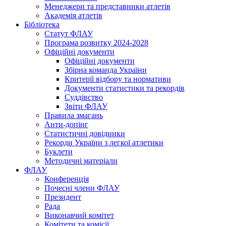
Менеджери та представники атлетів
Академія атлетів
Бібліотека
Статут ФЛАУ
Програма розвитку 2024-2028
Офіційні документи
Офіційні документи
Збірна команда України
Критерії відбору та нормативи
Документи статистики та рекордів
Суддівство
Звіти ФЛАУ
Правила змагань
Анти-допінг
Статистичні довідники
Рекорди України з легкої атлетики
Буклети
Методичні матеріали
ФЛАУ
Конференція
Почесні члени ФЛАУ
Президент
Рада
Виконавчий комітет
Комітети та комісії