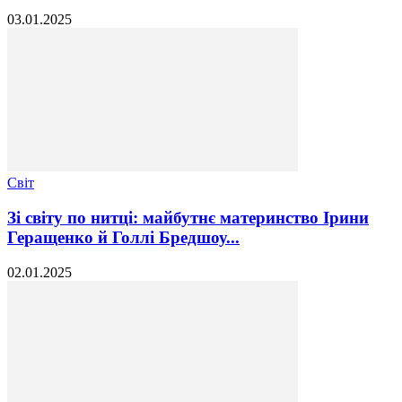
03.01.2025
Світ
Зі світу по нитці: майбутнє материнство Ірини
Геращенко й Голлі Бредшоу...
02.01.2025