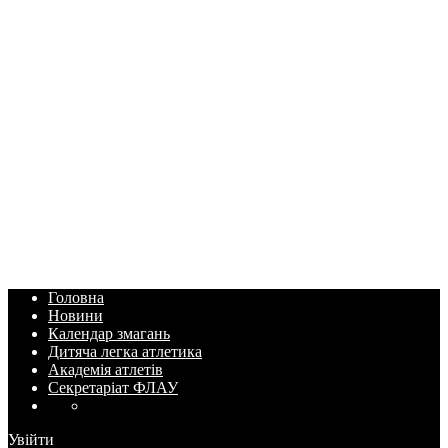
Головна
Новини
Календар змагань
Дитяча легка атлетика
Академія атлетів
Секретаріат ФЛАУ
Увійти