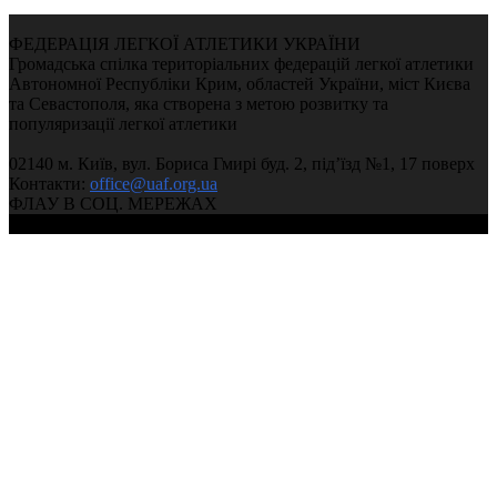
ФЕДЕРАЦІЯ ЛЕГКОЇ АТЛЕТИКИ УКРАЇНИ
Громадська спілка територіальних федерацій легкої атлетики
Автономної Республіки Крим, областей України, міст Києва
та Севастополя, яка створена з метою розвитку та
популяризації легкої атлетики
02140 м. Київ, вул. Бориса Гмирі буд. 2, під’їзд №1, 17 поверх
Контакти:
office@uaf.org.ua
ФЛАУ В СОЦ. МЕРЕЖАХ
© 2004-2026, Федерація легкої атлетики України