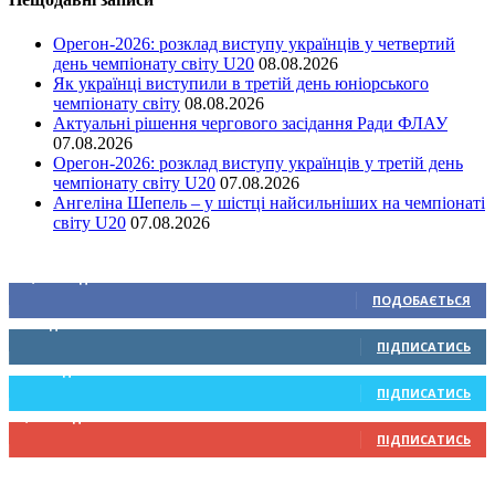
Орегон-2026: розклад виступу українців у четвертий
день чемпіонату світу U20
08.08.2026
Як українці виступили в третій день юніорського
чемпіонату світу
08.08.2026
Актуальні рішення чергового засідання Ради ФЛАУ
07.08.2026
Орегон-2026: розклад виступу українців у третій день
чемпіонату світу U20
07.08.2026
Ангеліна Шепель – у шістці найсильніших на чемпіонаті
світу U20
07.08.2026
Ми у соціальних мережах
15,104
Підписників
ПОДОБАЄТЬСЯ
0
Підписників
ПІДПИСАТИСЬ
234
Підписників
ПІДПИСАТИСЬ
9,370
Підписників
ПІДПИСАТИСЬ