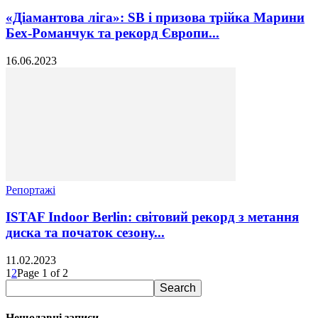
«Діамантова ліга»: SB і призова трійка Марини
Бех-Романчук та рекорд Європи...
16.06.2023
Репортажі
ISTAF Indoor Berlin: світовий рекорд з метання
диска та початок сезону...
11.02.2023
1
2
Page 1 of 2
Нещодавні записи