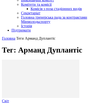
Виконавчий комітет
Комітети та комісії
Комісія з поза стадіонних видів
Секретаріат
Головна тренерська рада за контрактами
Мінмолодьспорту
Історія
Підтримати
Головна
Теги
Арманд Дуплантіс
Тег: Арманд Дуплантіс
Світ