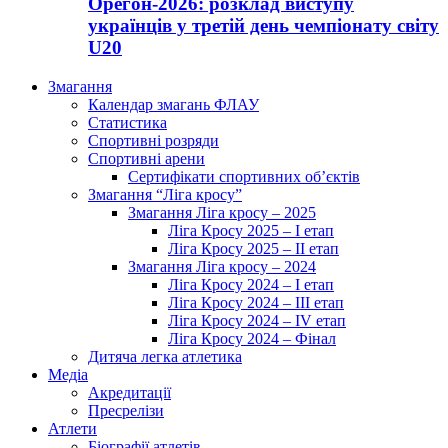
Орегон-2026: розклад виступу
українців у третій день чемпіонату світу
U20
Змагання
Календар змагань ФЛАУ
Статистика
Спортивні розряди
Спортивні арени
Сертифікати спортивних об’єктів
Змагання “Ліга кросу”
Змагання Ліга кросу – 2025
Ліга Кросу 2025 – I етап
Ліга Кросу 2025 – II етап
Змагання Ліга кросу – 2024
Ліга Кросу 2024 – I етап
Ліга Кросу 2024 – III етап
Ліга Кросу 2024 – IV етап
Ліга Кросу 2024 – Фінал
Дитяча легка атлетика
Медіа
Акредитації
Пресрелізи
Атлети
Біографії атлетів