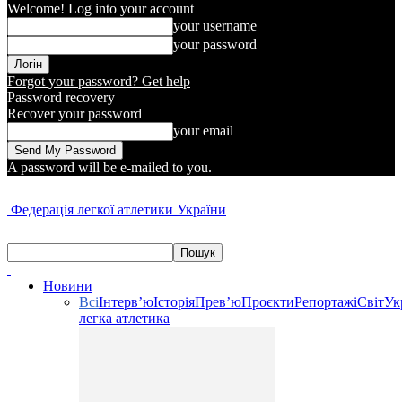
Welcome! Log into your account
your username
your password
Forgot your password? Get help
Password recovery
Recover your password
your email
A password will be e-mailed to you.
Федерація легкої атлетики України
Новини
Всі
Інтерв’ю
Історія
Прев’ю
Проєкти
Репортажі
Світ
Ук
легка атлетика