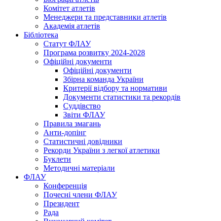
Комітет атлетів
Менеджери та представники атлетів
Академія атлетів
Бібліотека
Статут ФЛАУ
Програма розвитку 2024-2028
Офіційні документи
Офіційні документи
Збірна команда України
Критерії відбору та нормативи
Документи статистики та рекордів
Суддівство
Звіти ФЛАУ
Правила змагань
Анти-допінг
Статистичні довідники
Рекорди України з легкої атлетики
Буклети
Методичні матеріали
ФЛАУ
Конференція
Почесні члени ФЛАУ
Президент
Рада