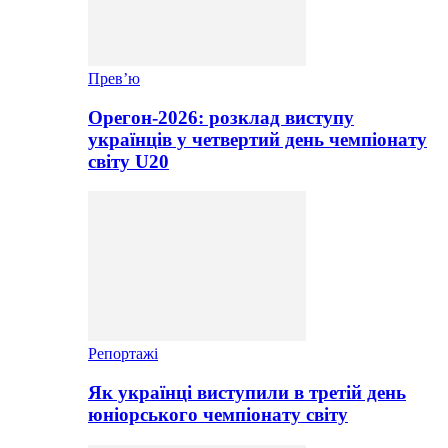
Прев’ю
Орегон-2026: розклад виступу
українців у четвертий день чемпіонату
світу U20
Репортажі
Як українці виступили в третій день
юніорського чемпіонату світу