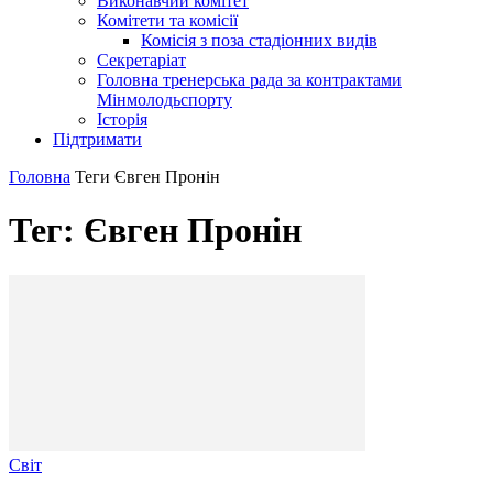
Виконавчий комітет
Комітети та комісії
Комісія з поза стадіонних видів
Секретаріат
Головна тренерська рада за контрактами
Мінмолодьспорту
Історія
Підтримати
Головна
Теги
Євген Пронін
Тег: Євген Пронін
Світ