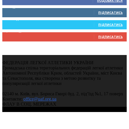
ПОДОБАЄТЬСЯ
0
Підписників
ПІДПИСАТИСЬ
234
Підписників
ПІДПИСАТИСЬ
9,370
Підписників
ПІДПИСАТИСЬ
ФЕДЕРАЦІЯ ЛЕГКОЇ АТЛЕТИКИ УКРАЇНИ
Громадська спілка територіальних федерацій легкої атлетики
Автономної Республіки Крим, областей України, міст Києва
та Севастополя, яка створена з метою розвитку та
популяризації легкої атлетики
02140 м. Київ, вул. Бориса Гмирі буд. 2, під’їзд №1, 17 поверх
Контакти:
office@uaf.org.ua
ФЛАУ В СОЦ. МЕРЕЖАХ
© 2004-2026, Федерація легкої атлетики України