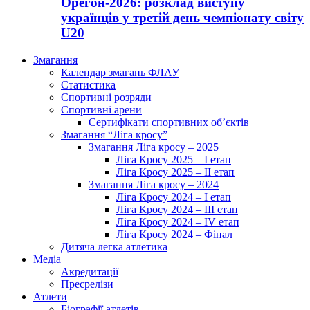
Орегон-2026: розклад виступу
українців у третій день чемпіонату світу
U20
Змагання
Календар змагань ФЛАУ
Статистика
Спортивні розряди
Спортивні арени
Сертифікати спортивних об’єктів
Змагання “Ліга кросу”
Змагання Ліга кросу – 2025
Ліга Кросу 2025 – I етап
Ліга Кросу 2025 – II етап
Змагання Ліга кросу – 2024
Ліга Кросу 2024 – I етап
Ліга Кросу 2024 – III етап
Ліга Кросу 2024 – IV етап
Ліга Кросу 2024 – Фінал
Дитяча легка атлетика
Медіа
Акредитації
Пресрелізи
Атлети
Біографії атлетів