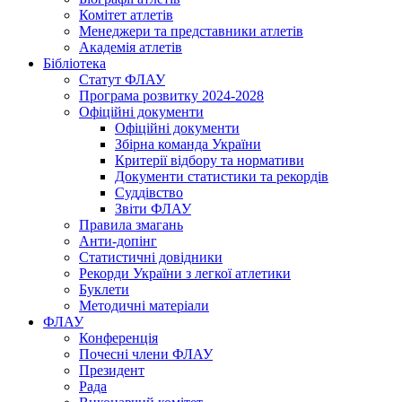
Комітет атлетів
Менеджери та представники атлетів
Академія атлетів
Бібліотека
Статут ФЛАУ
Програма розвитку 2024-2028
Офіційні документи
Офіційні документи
Збірна команда України
Критерії відбору та нормативи
Документи статистики та рекордів
Суддівство
Звіти ФЛАУ
Правила змагань
Анти-допінг
Статистичні довідники
Рекорди України з легкої атлетики
Буклети
Методичні матеріали
ФЛАУ
Конференція
Почесні члени ФЛАУ
Президент
Рада