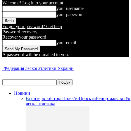
Welcome! Log into your account
your username
your password
Forgot your password? Get help
Password recovery
Recover your password
your email
A password will be e-mailed to you.
Федерація легкої атлетики України
Новини
Всі
Інтерв’ю
Історія
Прев’ю
Проєкти
Репортажі
Світ
Ук
легка атлетика