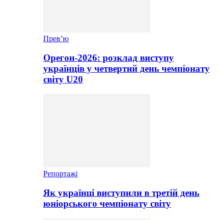
Прев’ю
Орегон-2026: розклад виступу
українців у четвертий день чемпіонату
світу U20
Репортажі
Як українці виступили в третій день
юніорського чемпіонату світу