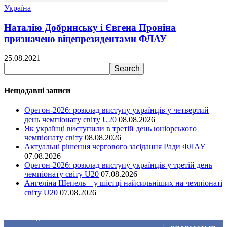
Україна
Наталію Добринську і Євгена Проніна
призначено віцепрезидентами ФЛАУ
25.08.2021
Нещодавні записи
Орегон-2026: розклад виступу українців у четвертий
день чемпіонату світу U20
08.08.2026
Як українці виступили в третій день юніорського
чемпіонату світу
08.08.2026
Актуальні рішення чергового засідання Ради ФЛАУ
07.08.2026
Орегон-2026: розклад виступу українців у третій день
чемпіонату світу U20
07.08.2026
Ангеліна Шепель – у шістці найсильніших на чемпіонаті
світу U20
07.08.2026
Ми у соціальних мережах
15,104
Підписників