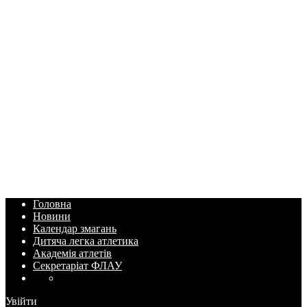
Головна
Новини
Календар змагань
Дитяча легка атлетика
Академія атлетів
Секретаріат ФЛАУ
Увійти