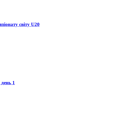
піонату світу U20
 день 1