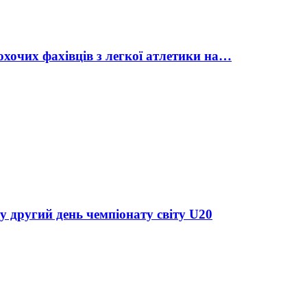
охочих фахівців з легкої атлетики на…
у другий день чемпіонату світу U20