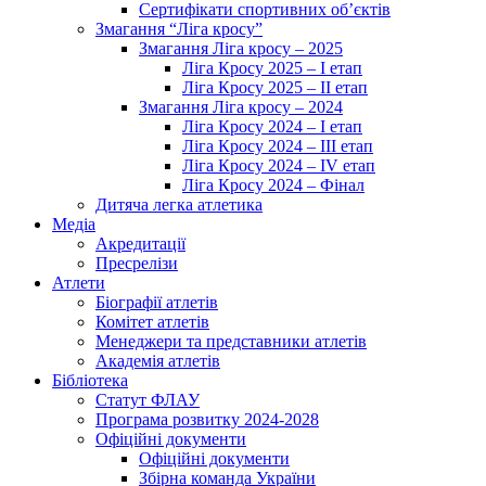
Сертифікати спортивних об’єктів
Змагання “Ліга кросу”
Змагання Ліга кросу – 2025
Ліга Кросу 2025 – I етап
Ліга Кросу 2025 – II етап
Змагання Ліга кросу – 2024
Ліга Кросу 2024 – I етап
Ліга Кросу 2024 – III етап
Ліга Кросу 2024 – IV етап
Ліга Кросу 2024 – Фінал
Дитяча легка атлетика
Медіа
Акредитації
Пресрелізи
Атлети
Біографії атлетів
Комітет атлетів
Менеджери та представники атлетів
Академія атлетів
Бібліотека
Статут ФЛАУ
Програма розвитку 2024-2028
Офіційні документи
Офіційні документи
Збірна команда України