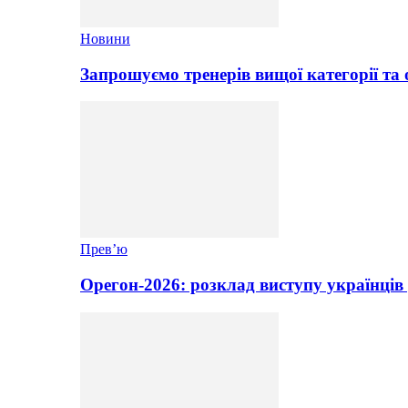
Новини
Запрошуємо тренерів вищої категорії та 
Прев’ю
Орегон-2026: розклад виступу українців 