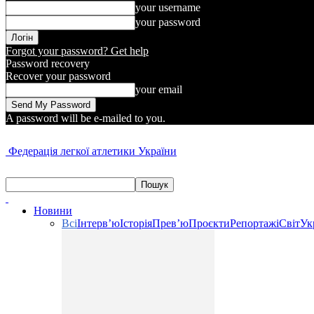
your username
your password
Forgot your password? Get help
Password recovery
Recover your password
your email
A password will be e-mailed to you.
Федерація легкої атлетики України
Новини
Всі
Інтерв’ю
Історія
Прев’ю
Проєкти
Репортажі
Світ
Ук