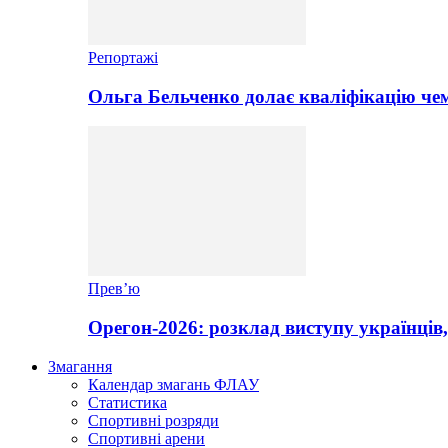
Репортажі
Ольга Бельченко долає кваліфікацію чем
Прев’ю
Орегон-2026: розклад виступу українців,
Змагання
Календар змагань ФЛАУ
Статистика
Спортивні розряди
Спортивні арени