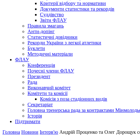
Критерії відбору та нормативи
Документи статистики та рекордів
Суддівство
Звіти ФЛАУ
Правила змагань
Анти-допінг
Статистичні довідники
Рекорди України з легкої атлетики
Буклети
Методичні матеріали
ФЛАУ
Конференція
Почесні члени ФЛАУ
Президент
Рада
Виконавчий комітет
Комітети та комісії
Комісія з поза стадіонних видів
Секретаріат
Головна тренерська рада за контрактами Мінмолодь
Історія
Підтримати
Головна
Новини
Інтерв'ю
Андрій Проценко та Олег Дорощук сер