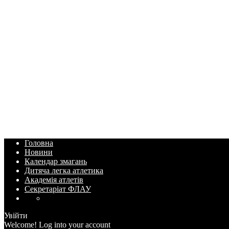
Головна
Новини
Календар змагань
Дитяча легка атлетика
Академія атлетів
Секретаріат ФЛАУ
Увійти
Welcome! Log into your account