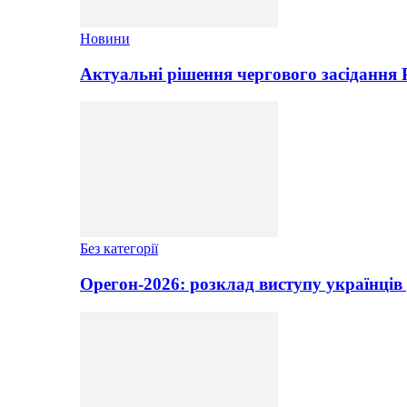
Новини
Актуальні рішення чергового засідання
Без категорії
Орегон-2026: розклад виступу українців 