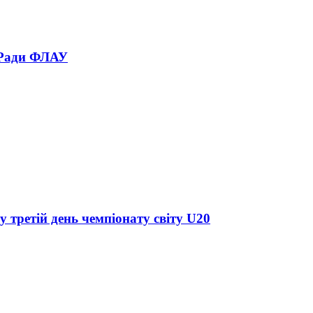
 Ради ФЛАУ
у третій день чемпіонату світу U20