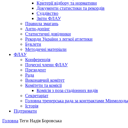
Критерії відбору та нормативи
Документи статистики та рекордів
Суддівство
Звіти ФЛАУ
Правила змагань
Анти-допінг
Статистичні довідники
Рекорди України з легкої атлетики
Буклети
Методичні матеріали
ФЛАУ
Конференція
Почесні члени ФЛАУ
Президент
Рада
Виконавчий комітет
Комітети та комісії
Комісія з поза стадіонних видів
Секретаріат
Головна тренерська рада за контрактами Мінмолодь
Історія
Підтримати
Головна
Теги
Надія Боровська