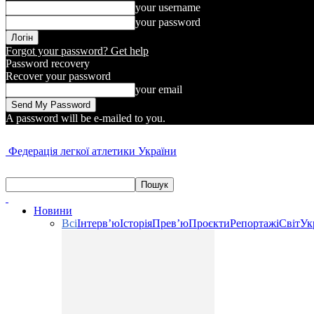
your username
your password
Forgot your password? Get help
Password recovery
Recover your password
your email
A password will be e-mailed to you.
Федерація легкої атлетики України
Новини
Всі
Інтерв’ю
Історія
Прев’ю
Проєкти
Репортажі
Світ
Ук