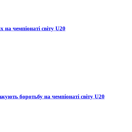
х на чемпіонаті світу U20
жують боротьбу на чемпіонаті світу U20