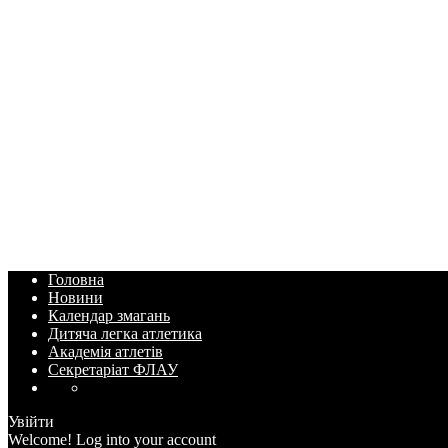
Головна
Новини
Календар змагань
Дитяча легка атлетика
Академія атлетів
Секретаріат ФЛАУ
Увійти
Welcome! Log into your account