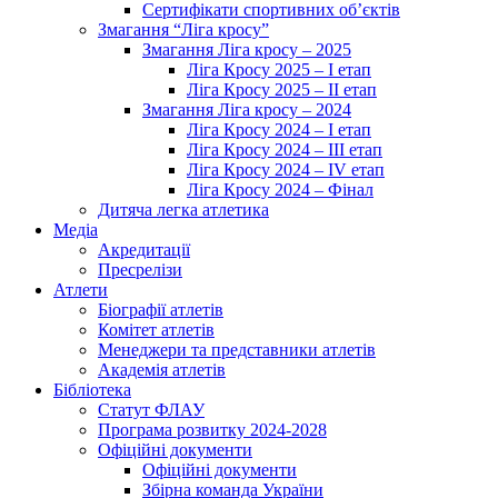
Сертифікати спортивних об’єктів
Змагання “Ліга кросу”
Змагання Ліга кросу – 2025
Ліга Кросу 2025 – I етап
Ліга Кросу 2025 – II етап
Змагання Ліга кросу – 2024
Ліга Кросу 2024 – I етап
Ліга Кросу 2024 – III етап
Ліга Кросу 2024 – IV етап
Ліга Кросу 2024 – Фінал
Дитяча легка атлетика
Медіа
Акредитації
Пресрелізи
Атлети
Біографії атлетів
Комітет атлетів
Менеджери та представники атлетів
Академія атлетів
Бібліотека
Статут ФЛАУ
Програма розвитку 2024-2028
Офіційні документи
Офіційні документи
Збірна команда України