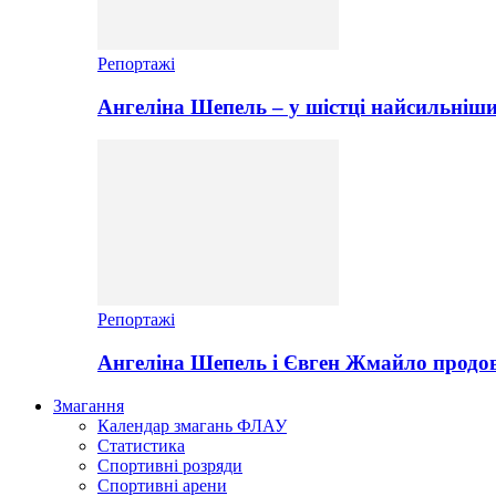
Репортажі
Ангеліна Шепель – у шістці найсильніши
Репортажі
Ангеліна Шепель і Євген Жмайло продов
Змагання
Календар змагань ФЛАУ
Статистика
Спортивні розряди
Спортивні арени