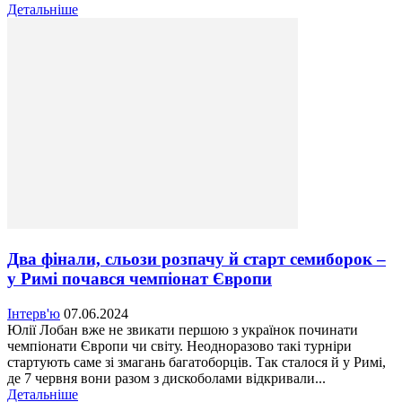
Детальніше
Два фінали, сльози розпачу й старт семиборок –
у Римі почався чемпіонат Європи
Інтерв'ю
07.06.2024
Юлії Лобан вже не звикати першою з українок починати
чемпіонати Європи чи світу. Неодноразово такі турніри
стартують саме зі змагань багатоборців. Так сталося й у Римі,
де 7 червня вони разом з дискоболами відкривали...
Детальніше