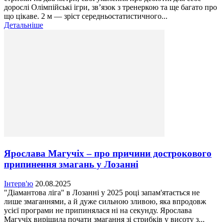
дорослі Олімпійські ігри, зв’язок з тренеркою та ще багато про
що цікаве. 2 м — зріст середньостатистичного...
Детальніше
Ярослава Магучіх – про причини дострокового
припинення змагань у Лозанні
Інтерв'ю
20.08.2025
"Діамантова ліга" в Лозанні у 2025 році запам'ятається не
лише змаганнями, а й дуже сильною зливою, яка впродовж
усієї програми не припинялася ні на секунду. Ярослава
Магучіх вирішила почати змагання зі стрибків у висоту з...