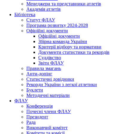
Менеджери та представники атлетів
Академія атлетів
Бібліотека
Статут ФЛАУ
Програма розвитку 2024-2028
Офіційні документи
Офіційні документи
Збірна команда України
Критерії відбору та нормативи
Документи статистики та рекордів
Суддівство
Звіти ФЛАУ
Правила змагань
Анти-допінг
Статистичні довідники
Рекорди України з легкої атлетики
Буклети
Методичні матеріали
ФЛАУ
Конференція
Почесні члени ФЛАУ
Президент
Рада
Виконавчий комітет
Комітети та комісії