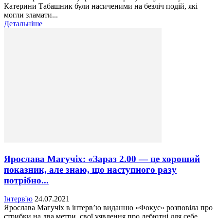
Катерини Табашник були насиченими на безліч подій, які
могли зламати...
Детальніше
Ярослава Магучіх: «Зараз 2.00 — це хороший
показник, але знаю, що наступного разу
потрібно...
Інтерв'ю
24.07.2021
Ярослава Магучіх в інтерв’ю виданню «Фокус» розповіла про
стрибки на два метри, свої уявлення про дебютні для себе