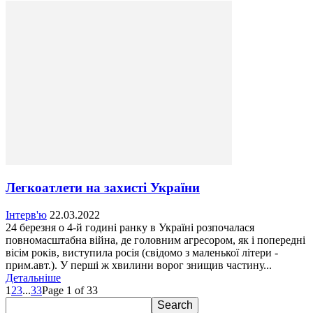
Легкоатлети на захисті України
Інтерв'ю
22.03.2022
24 березня о 4-й годині ранку в Україні розпочалася
повномасштабна війна, де головним агресором, як і попередні
вісім років, виступила росія (свідомо з маленької літери -
прим.авт.). У перші ж хвилини ворог знищив частину...
Детальніше
1
2
3
...
33
Page 1 of 33