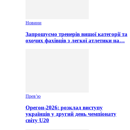
Новини
Запрошуємо тренерів вищої категорії та
охочих фахівців з легкої атлетики на…
Прев’ю
Орегон-2026: розклад виступу
українців у другий день чемпіонату
світу U20