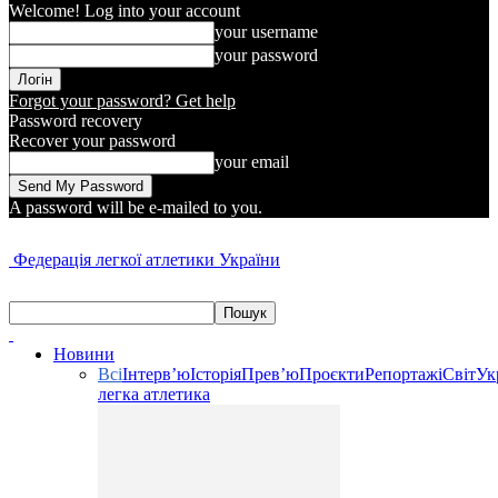
Welcome! Log into your account
your username
your password
Forgot your password? Get help
Password recovery
Recover your password
your email
A password will be e-mailed to you.
Федерація легкої атлетики України
Новини
Всі
Інтерв’ю
Історія
Прев’ю
Проєкти
Репортажі
Світ
Ук
легка атлетика