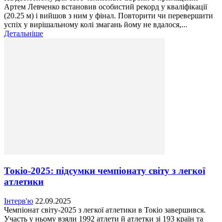
Артем Левченко встановив особистий рекорд у кваліфікації
(20.25 м) і вийшов з ним у фінал. Повторити чи перевершити
успіх у вирішальному колі змагань йому не вдалося,...
Детальніше
Токіо-2025: підсумки чемпіонату світу з легкої
атлетики
Інтерв'ю
22.09.2025
Чемпіонат світу-2025 з легкої атлетики в Токіо завершився.
Участь у ньому взяли 1992 атлети й атлетки зі 193 країн та