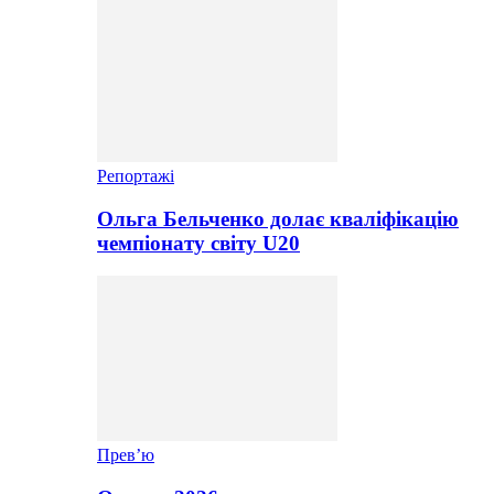
Репортажі
Ольга Бельченко долає кваліфікацію
чемпіонату світу U20
Прев’ю