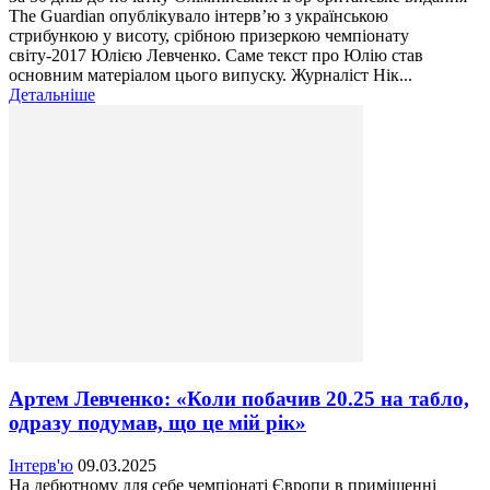
The Guardian опублікувало інтерв’ю з українською
стрибункою у висоту, срібною призеркою чемпіонату
світу-2017 Юлією Левченко. Саме текст про Юлію став
основним матеріалом цього випуску. Журналіст Нік...
Детальніше
Артем Левченко: «Коли побачив 20.25 на табло,
одразу подумав, що це мій рік»
Інтерв'ю
09.03.2025
На дебютному для себе чемпіонаті Європи в приміщенні