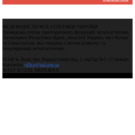
ФЕДЕРАЦІЯ ЛЕГКОЇ АТЛЕТИКИ УКРАЇНИ
Громадська спілка територіальних федерацій легкої атлетики
Автономної Республіки Крим, областей України, міст Києва
та Севастополя, яка створена з метою розвитку та
популяризації легкої атлетики
02140 м. Київ, вул. Бориса Гмирі буд. 2, під’їзд №1, 17 поверх
Контакти:
office@uaf.org.ua
ФЛАУ В СОЦ. МЕРЕЖАХ
© 2004-2026, Федерація легкої атлетики України