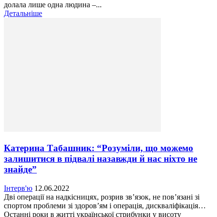
долала лише одна людина –...
Детальніше
Катерина Табашник: “Розуміли, що можемо
залишитися в підвалі назавжди й нас ніхто не
знайде”
Інтерв'ю
12.06.2022
Дві операції на надкісницях, розрив зв’язок, не пов’язані зі
спортом проблеми зі здоров’ям і операція, дискваліфікація…
Останні роки в житті української стрибунки у висоту