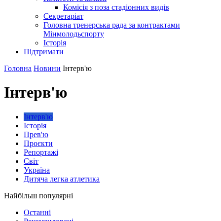
Комісія з поза стадіонних видів
Секретаріат
Головна тренерська рада за контрактами
Мінмолодьспорту
Історія
Підтримати
Головна
Новини
Інтерв'ю
Інтерв'ю
Інтерв'ю
Історія
Прев'ю
Проєкти
Репортажі
Світ
Україна
Дитяча легка атлетика
Найбільш популярні
Останні