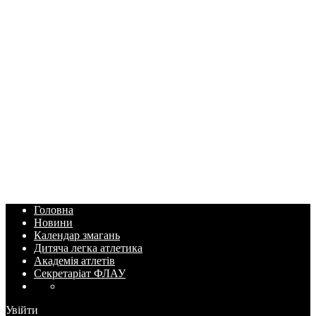
Головна
Новини
Календар змагань
Дитяча легка атлетика
Академія атлетів
Секретаріат ФЛАУ
Увійти