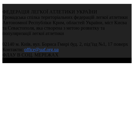
ФЕДЕРАЦІЯ ЛЕГКОЇ АТЛЕТИКИ УКРАЇНИ
Громадська спілка територіальних федерацій легкої атлетики
Автономної Республіки Крим, областей України, міст Києва
та Севастополя, яка створена з метою розвитку та
популяризації легкої атлетики
02140 м. Київ, вул. Бориса Гмирі буд. 2, під’їзд №1, 17 поверх
Контакти:
office@uaf.org.ua
ФЛАУ В СОЦ. МЕРЕЖАХ
© 2004-2026, Федерація легкої атлетики України