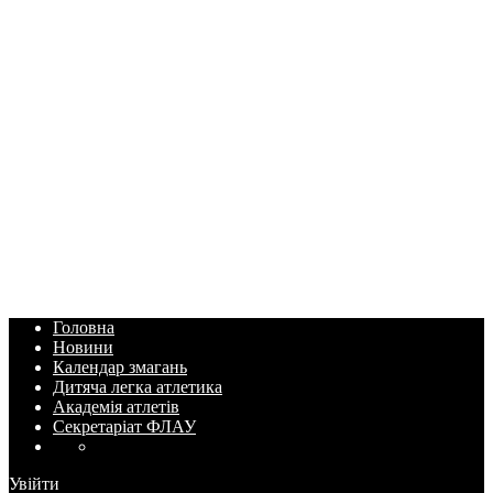
Головна
Новини
Календар змагань
Дитяча легка атлетика
Академія атлетів
Секретаріат ФЛАУ
Увійти