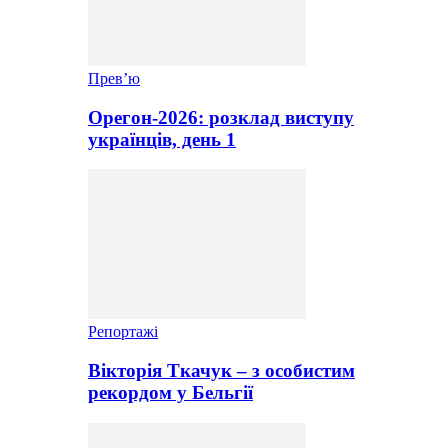
Прев’ю
Орегон-2026: розклад виступу
українців, день 1
Репортажі
Вікторія Ткачук – з особистим
рекордом у Бельгії