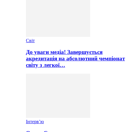
Світ
До уваги медіа! Завершується
акредитація на абсолютний чемпіонат
світу з легкої…
Інтерв’ю