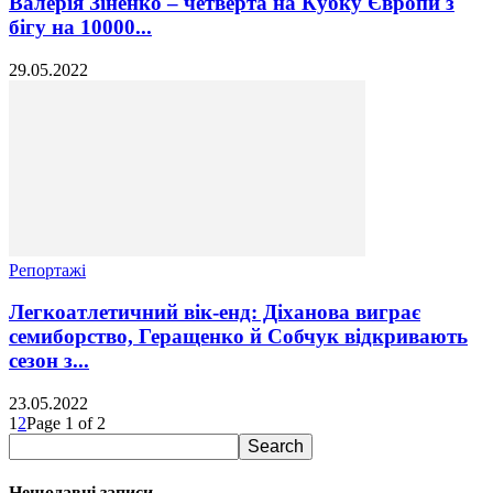
Валерія Зіненко – четверта на Кубку Європи з
бігу на 10000...
29.05.2022
Репортажі
Легкоатлетичний вік-енд: Діханова виграє
семиборство, Геращенко й Собчук відкривають
сезон з...
23.05.2022
1
2
Page 1 of 2
Нещодавні записи