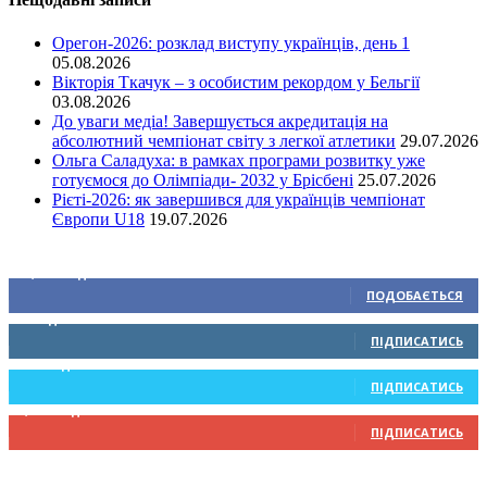
Орегон-2026: розклад виступу українців, день 1
05.08.2026
Вікторія Ткачук – з особистим рекордом у Бельгії
03.08.2026
До уваги медіа! Завершується акредитація на
абсолютний чемпіонат світу з легкої атлетики
29.07.2026
Ольга Саладуха: в рамках програми розвитку уже
готуємося до Олімпіади- 2032 у Брісбені
25.07.2026
Рієті-2026: як завершився для українців чемпіонат
Європи U18
19.07.2026
Ми у соціальних мережах
15,104
Підписників
ПОДОБАЄТЬСЯ
0
Підписників
ПІДПИСАТИСЬ
234
Підписників
ПІДПИСАТИСЬ
9,370
Підписників
ПІДПИСАТИСЬ