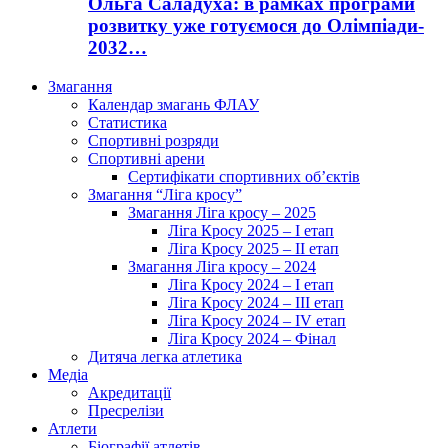
Ольга Саладуха: в рамках програми
розвитку уже готуємося до Олімпіади-
2032…
Змагання
Календар змагань ФЛАУ
Статистика
Спортивні розряди
Спортивні арени
Сертифікати спортивних об’єктів
Змагання “Ліга кросу”
Змагання Ліга кросу – 2025
Ліга Кросу 2025 – I етап
Ліга Кросу 2025 – II етап
Змагання Ліга кросу – 2024
Ліга Кросу 2024 – I етап
Ліга Кросу 2024 – III етап
Ліга Кросу 2024 – IV етап
Ліга Кросу 2024 – Фінал
Дитяча легка атлетика
Медіа
Акредитації
Пресрелізи
Атлети
Біографії атлетів