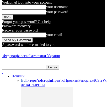
Welcome! Log into your account
your username
your password
Forgot your password? Get help
Password recovery
Recover your password
your email
A password will be e-mailed to you.
Федерація легкої атлетики України
Новини
Всі
Інтерв’ю
Історія
Прев’ю
Проєкти
Репортажі
Світ
Ук
легка атлетика