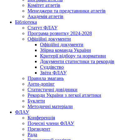
Комітет атлетів
Менеджери та представники атлетів
Академія атлетів
Бібліотека
Статут ФЛАУ
Програма розвитку 2024-2028
Офіційні документи
Офіційні документи
Збірна команда України
Критерії відбору та нормативи
Документи статистики та рекордів
Суддівство
Звіти ФЛАУ
Правила змагань
Анти-допінг
Статистичні довідники
Рекорди України з легкої атлетики
Буклети
Методичні матеріали
ФЛАУ
Конференція
Почесні члени ФЛАУ
Президент
Рада