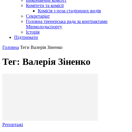
Виконавчий комітет
Комітети та комісії
Комісія з поза стадіонних видів
Секретаріат
Головна тренерська рада за контрактами
Мінмолодьспорту
Історія
Підтримати
Головна
Теги
Валерія Зіненко
Тег: Валерія Зіненко
Репортажі